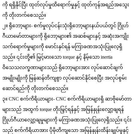
ကို ရရှိနိုင်ပြီး ထုတ်လုပ်မှုထိရောက်မှုနှင့် ထုတ်ကုန်အရည်အသွေး
ကို တိုးတက်စေသည်။
၂။ ရိုဘော့များ- စက်မှုလုပ်ငန်းသုံးရိုဘော့များနယ်ပယ်တွင် ဂြိုဟ်
ဂီယာမော်တာများကို ရိုဘော့များ၏ အဆစ်များနှင့် အဆုံးအကျိုး
သက်ရောက်မှုများကို မောင်းနှင်ရန် မကြာခဏအသုံးပြုလေ့ရှိ
သည်။ ၎င်းတို့၏ မြင့်မားသော torque နှင့် နိမ့်သော inertia
ဝိသေသလက္ခဏာများသည် ရိုဘော့များအား လုပ်ဆောင်ချက်
အမျိုးမျိုးကို မြန်ဆန်တိကျစွာ လုပ်ဆောင်နိုင်စေပြီး အလုပ်စွမ်း
ဆောင်ရည်ကို တိုးတက်စေသည်။
၃။ CNC စက်ကိရိယာများ- CNC စက်ကိရိယာများရှိ ဆာဗိုမော်တာ
များသည် အထွက် torque တိုးမြှင့်ရန်နှင့် အမြန်နှုန်းလျှော့ချရန်
ဂြိုဟ်ဂီယာလျှော့ချမှုများကို မကြာခဏအသုံးပြုလေ့ရှိသည်။ ၎င်း
သည် စက်ကိရိယာအား ပိုမိုတိကျသော အမြန်နှုန်းထိန်းချုပ်မှုနှင့်