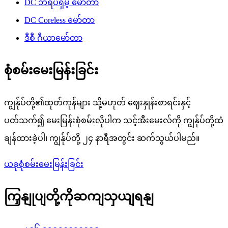
DC ဘရပ်ရှ်မဲ့ မော်တာ
DC Coreless မော်တာ
ဒီစီ ဂီယာမော်တာ
စုံစမ်းမေးမြန်းခြင်း
ကျွန်ုပ်တို့၏ထုတ်ကုန်များ သို့မဟုတ် ဈေးနှုန်းစာရင်းနှင့်
ပတ်သက်၍ မေးမြန်းစုံစမ်းလိုပါက သင့်အီးမေးလ်ကို ကျွန်ုပ်တို့ထံ
ချန်ထားခဲ့ပါ၊ ကျွန်ုပ်တို့ ၂၄ နာရီအတွင်း ဆက်သွယ်ပါမည်။
ယခုစုံစမ်းမေးမြန်းခြင်း
ကြှနျုပျတို့ကိုဆကျသှယျရနျ