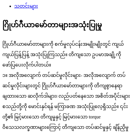
သတင်းများ
ဂြိုဟ်ဂီယာမော်တာများအသုံးပြုမှု
ဂြိုဟ်ဂီယာမော်တာများကို စက်မှုလုပ်ငန်းအမျိုးမျိုးတွင် ကျယ်
ကျယ်ပြန့်ပြန့် အသုံးပြုကြသည်။ တိကျသော ဥပမာအချို့ကို
ဖော်ပြပေးလိုက်ပါတယ်။
၁။ အလိုအလျောက် တပ်ဆင်မှုလိုင်းများ- အလိုအလျောက် တပ်
ဆင်မှုလိုင်းများတွင် ဂြိုဟ်ဂီယာမော်တာများကို တိကျစွာနေရာ
ချထားသော ဆလိုက်ဒါများ၊ လည်ပတ်နေသော အစိတ်အပိုင်းများ
စသည်တို့ကို မောင်းနှင်ရန် မကြာခဏ အသုံးပြုလေ့ရှိသည်။ ၎င်း
တို့၏ မြင့်မားသော တိကျမှုနှင့် မြင့်မားသော torque
ဝိသေသလက္ခဏာများကြောင့် တိကျသော တပ်ဆင်မှုနှင့် ချိန်ညှိမှု