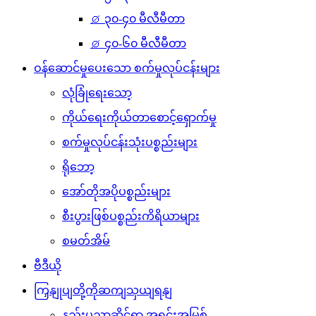
⌀ ၃၀-၄၀ မီလီမီတာ
⌀ ၄၀-၆၀ မီလီမီတာ
ဝန်ဆောင်မှုပေးသော စက်မှုလုပ်ငန်းများ
လုံခြုံရေးသော့
ကိုယ်ရေးကိုယ်တာစောင့်ရှောက်မှု
စက်မှုလုပ်ငန်းသုံးပစ္စည်းများ
ရိုဘော့
အော်တိုအပိုပစ္စည်းများ
စီးပွားဖြစ်ပစ္စည်းကိရိယာများ
စမတ်အိမ်
ဗီဒီယို
ကြှနျုပျတို့ကိုဆကျသှယျရနျ
နည်းပညာဆိုင်ရာ အရင်းအမြစ်