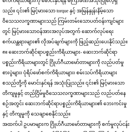
စက်ကိရိယာများကို မောင်းနှင်ရန် မကြာခဏအသုံးပြုလေ့ရှိ
သည်။ ၎င်း၏ မြင့်မားသော torque နှင့် အမြန်နှုန်းနိမ့်သော
ဝိသေသလက္ခဏာများသည် ကြမ်းတမ်းသောပတ်ဝန်းကျင်များ
တွင် မြင့်မားသောဝန်အားအလုပ်အတွက် ဆောက်လုပ်ရေး
စက်ယန္တရားများ၏ လိုအပ်ချက်များကို ဖြည့်ဆည်းပေးနိုင်သည်။
၈။ ဆေးဘက်ဆိုင်ရာပစ္စည်းကိရိယာများ- ဆေးဘက်ဆိုင်ရာ
ပစ္စည်းကိရိယာများတွင် ဂြိုဟ်ဂီယာမော်တာများကို လည်ပတ်မှု
စားပွဲများ၊ ပုံရိပ်ဖော်စက်ကိရိယာများ၊ စမ်းသပ်ကိရိယာများ
စသည်တို့ကို မောင်းနှင်ရန် အသုံးပြုသည်။ ၎င်း၏ မြင့်မားသော
တိကျမှုနှင့် တည်ငြိမ်မှုဝိသေသလက္ခဏာများသည် လည်ပတ်နေ
စဉ်အတွင်း ဆေးဘက်ဆိုင်ရာပစ္စည်းကိရိယာများ၏ ဘေးကင်းမှု
နှင့် တိကျမှုကို သေချာစေနိုင်သည်။
အထက်ပါ ဥပမာများက ဂြိုဟ်ဂီယာမော်တာများကို စက်မှုလုပ်ငန်း