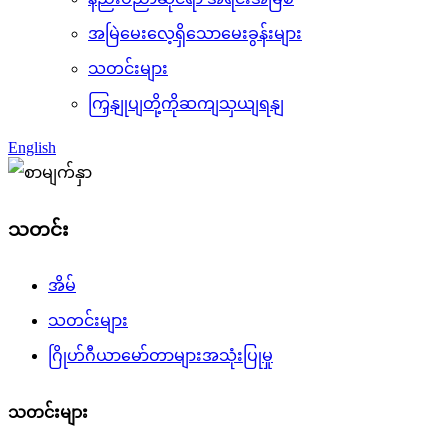
အမြဲမေးလေ့ရှိသောမေးခွန်းများ
သတင်းများ
ကြှနျုပျတို့ကိုဆကျသှယျရနျ
English
သတင်း
အိမ်
သတင်းများ
ဂြိုဟ်ဂီယာမော်တာများအသုံးပြုမှု
သတင်းများ