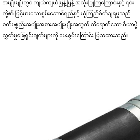
အမျိုးမျိုးတွင် ကျယ်ကျယ်ပြန့်ပြန့် အသုံးပြုကြကြောင်းနှင့် ၎င်း
တို့၏ မြင့်မားသောစွမ်းဆောင်ရည်နှင့် ယုံကြည်စိတ်ချရမှုသည်
စက်ပစ္စည်းအမျိုးအစားအမျိုးမျိုးအတွက် ထိရောက်သော ဂီယာပို့
လွှတ်မှုဖြေရှင်းချက်များကို ပေးစွမ်းကြောင်း ပြသထားသည်။