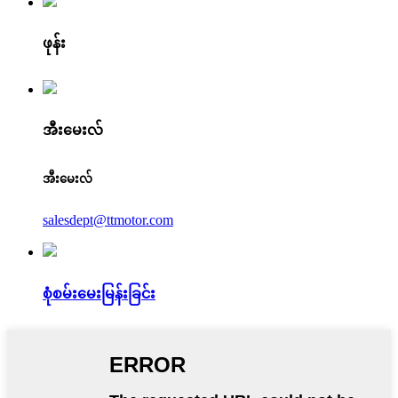
ဖုန်း
အီးမေးလ်
အီးမေးလ်
salesdept@ttmotor.com
စုံစမ်းမေးမြန်းခြင်း