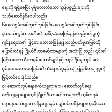
ရေးကို ရရှိစေပြီး ပိုမိုလေးလံသော ကုန်ပစ္စည်းများကို
သယ်ဆောင်နိုင်စေပါသည်။
၆။ လေစွမ်းအင်ထုတ်လုပ်ခြင်း- လေစွမ်းအင်ထုတ်လုပ်ခြင်း
နယ်ပယ်တွင်၊ လေဘီး၏ အနိမ့်ဆုံးအမြန်နှုန်းလည်ပတ်မှုကို
ဂျင်နရေတာ၏ မြင့်မားသောအမြန်နှုန်းလည်ပတ်မှုအဖြစ်သို့
ပြောင်းလဲရန် ဂြိုဟ်ဂီယာမော်တာများကို အသုံးပြုသည်။ ၎င်း၏
မြင့်မားသော ဂီယာစွမ်းဆောင်ရည်နှင့် တည်ငြိမ်မှုသည် လေ
စွမ်းအင်ထုတ်လုပ်ခြင်း၏ ထိရောက်မှုနှင့် ယုံကြည်စိတ်ချရမှုကို
မြှင့်တင်ပေးနိုင်သည်။
၇။ ဆောက်လုပ်ရေးစက်ယန္တရားများ- ဆောက်လုပ်ရေး
စက်ယန္တရားများတွင် ဂြိုဟ်ဂီယာမော်တာများကို ကွန်ကရစ်
ရောနှောစက်များ၊ ကရိန်းများနှင့် မျှော်စင်ကရိန်းများကဲ့သို့သော