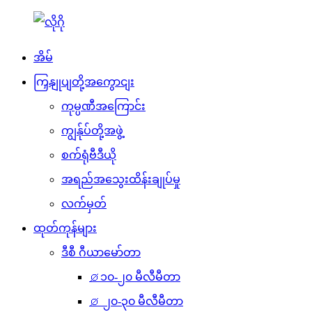
အိမ်
ကြှနျုပျတို့အကွောငျး
ကုမ္ပဏီအကြောင်း
ကျွန်ုပ်တို့အဖွဲ့
စက်ရုံဗီဒီယို
အရည်အသွေးထိန်းချုပ်မှု
လက်မှတ်
ထုတ်ကုန်များ
ဒီစီ ဂီယာမော်တာ
⌀၁၀-၂၀ မီလီမီတာ
⌀ ၂၀-၃၀ မီလီမီတာ