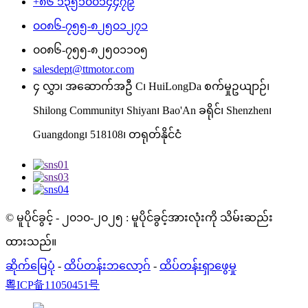
+၈၆ ၁၃၅၁၀၀၁၄၄၇၉
၀၀၈၆-၇၅၅-၈၂၅၀၁၂၇၁
၀၀၈၆-၇၅၅-၈၂၅၀၁၁၀၅
salesdept@ttmotor.com
၄ လွှာ၊ အဆောက်အဦ C၊ HuiLongDa စက်မှုဥယျာဉ်၊
Shilong Community၊ Shiyan၊ Bao'An ခရိုင်၊ Shenzhen၊
Guangdong၊ 518108၊ တရုတ်နိုင်ငံ
© မူပိုင်ခွင့် - ၂၀၁၀-၂၀၂၅ : မူပိုင်ခွင့်အားလုံးကို သိမ်းဆည်း
ထားသည်။
ဆိုက်မြေပုံ
-
ထိပ်တန်းဘလော့ဂ်
-
ထိပ်တန်းရှာဖွေမှု
粤ICP备11050451号