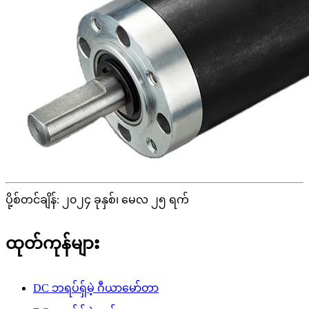
ပို့စ်တင်ချိန်: ၂၀၂၄ ခုနှစ်၊ မေလ ၂၅ ရက်
ထုတ်ကုန်များ
DC ဘရပ်ရှ်မဲ့ ဂီယာမော်တာ