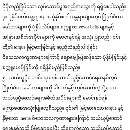
ပိုမိုတည်ငြိမ်သော လုပ်ဆောင်မှုအရည်အသွေးကို ရရှိစေပါသည်။
၄။ ပုံနှိပ်စက်ယန္တရားများ- ပုံနှိပ်စက်ယန္တရားများတွင် ဂြိုဟ်ဂီယာ
မော်တာများကို ပုံနှိပ်လိပ်များ၊ စက္ကူ conveyor belts များနှင့်
အခြားအစိတ်အပိုင်းများကို မောင်းနှင်ရန် အသုံးပြုသည်။ ၎င်း
တို့၏ torque မြင့်မားခြင်းနှင့် ဆူညံသံနည်းပါးခြင်း
ဝိသေသလက္ခဏာများကြောင့် ချောမွေ့မြန်ဆန်သော ပုံနှိပ်ခြင်းနှင့်
စက္ကူပေးပို့ခြင်းကို ရရှိနိုင်မည်ဖြစ်သည်။
၅။ သယ်ယူပို့ဆောင်ရေးစနစ်- သယ်ယူပို့ဆောင်ရေးစနစ်တွင်
ဂြိုဟ်ဂီယာမော်တာများကို ခါးပတ်နှင့် ကွင်းဆက်ကဲ့သို့သော
သယ်ယူပို့ဆောင်ရေးအစိတ်အပိုင်းများကို မောင်းနှင်ရန်
မကြာခဏအသုံးပြုလေ့ရှိသည်။ ၎င်း၏ မြင့်မားသော torque နှင့်
နိမ့်သော inertia ဝိသေသလက္ခဏာများကြောင့် သယ်ယူပို့ဆောင်
ရေးစနစ်သည် ပိုမိုချောမွေ့ပြီး ထိရောက်သော သယ်ယူပို့ဆောင်