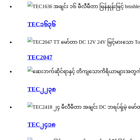
TEC၁၆၃၆
TEC2047
TEC၂၂၃၈
TEC၂၄၁၈