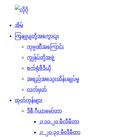
အိမ်
ကြှနျုပျတို့အကွောငျး
ကုမ္ပဏီအကြောင်း
ကျွန်ုပ်တို့အဖွဲ့
စက်ရုံဗီဒီယို
အရည်အသွေးထိန်းချုပ်မှု
လက်မှတ်
ထုတ်ကုန်များ
ဒီစီ ဂီယာမော်တာ
⌀၁၀-၂၀ မီလီမီတာ
⌀ ၂၀-၃၀ မီလီမီတာ