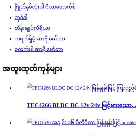
ဂြိုဟ်နှစ်လုံးပါ ဂီယာဘောက်စ်
ကုဒ်ဒါ
ထိန်းချုပ်ကိရိယာ
ဘရက်ရှ်မဲ့ ဆာဗို မော်တာ
စတက်ပါ ဆာဗို မော်တာ
အထူးထုတ်ကုန်များ
TEC4266 BLDC DC 12v 24v မြင့်မားသော..