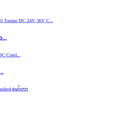
...
..